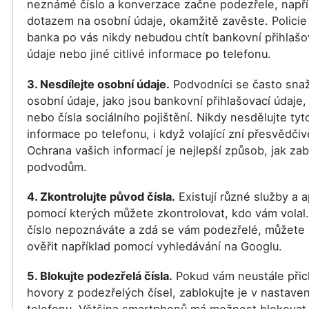
neznámé číslo a konverzace začne podezřele, napří
dotazem na osobní údaje, okamžitě zavěste. Policie
banka po vás nikdy nebudou chtít bankovní přihlašo
údaje nebo jiné citlivé informace po telefonu.
3. Nesdílejte osobní údaje.
Podvodníci se často snaž
osobní údaje, jako jsou bankovní přihlašovací údaje,
nebo čísla sociálního pojištění. Nikdy nesdělujte tyt
informace po telefonu, i když volající zní přesvědčiv
Ochrana vašich informací je nejlepší způsob, jak zab
podvodům.
4. Zkontrolujte původ čísla.
Existují různé služby a a
pomocí kterých můžete zkontrolovat, kdo vám volal
číslo nepoznáváte a zdá se vám podezřelé, můžete 
ověřit například pomocí vyhledávání na Googlu.
5. Blokujte podezřelá čísla.
Pokud vám neustále přic
hovory z podezřelých čísel, zablokujte je v nastaven
telefonu. Většina smartphonů má možnost blokovat