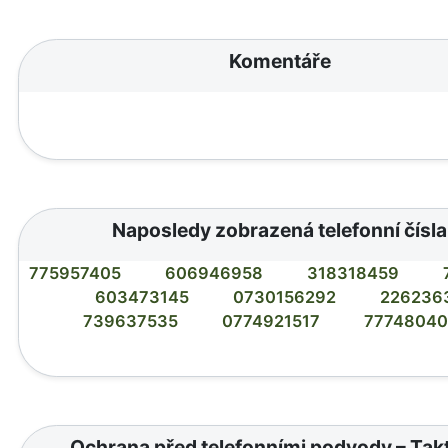
Komentáře
Naposledy zobrazená telefonní čísla
775957405
606946958
318318459
603473145
0730156292
226236
739637535
0774921517
7774804
Ochrana před telefonními podvody – Tak