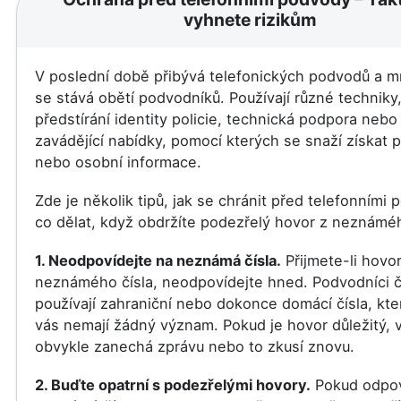
vyhnete rizikům
V poslední době přibývá telefonických podvodů a mn
se stává obětí podvodníků. Používají různé techniky,
předstírání identity policie, technická podpora nebo
zavádějící nabídky, pomocí kterých se snaží získat 
nebo osobní informace.
Zde je několik tipů, jak se chránit před telefonními
co dělat, když obdržíte podezřelý hovor z neznáméh
1. Neodpovídejte na neznámá čísla.
Přijmete-li hovor
neznámého čísla, neodpovídejte hned. Podvodníci 
používají zahraniční nebo dokonce domácí čísla, kte
vás nemají žádný význam. Pokud je hovor důležitý, vo
obvykle zanechá zprávu nebo to zkusí znovu.
2. Buďte opatrní s podezřelými hovory.
Pokud odpov