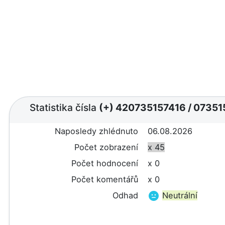
Statistika čísla
(+) 420735157416
/
07351
Naposledy zhlédnuto
06.08.2026
Počet zobrazení
x 45
Počet hodnocení
x 0
Počet komentářů
x 0
Odhad
Neutrální