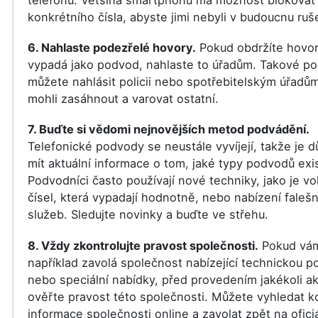
konkrétního čísla, abyste jimi nebyli v budoucnu ruš
6. Nahlaste podezřelé hovory.
Pokud obdržíte hovor
vypadá jako podvod, nahlaste to úřadům. Takové p
můžete nahlásit policii nebo spotřebitelským úřadů
mohli zasáhnout a varovat ostatní.
7. Buďte si vědomi nejnovějších metod podvádění.
Telefonické podvody se neustále vyvíjejí, takže je d
mít aktuální informace o tom, jaké typy podvodů exis
Podvodníci často používají nové techniky, jako je vo
čísel, která vypadají hodnotně, nebo nabízení faleš
služeb. Sledujte novinky a buďte ve střehu.
8. Vždy zkontrolujte pravost společnosti.
Pokud vá
například zavolá společnost nabízející technickou p
nebo speciální nabídky, před provedením jakékoli a
ověřte pravost této společnosti. Můžete vyhledat k
informace společnosti online a zavolat zpět na oficiál