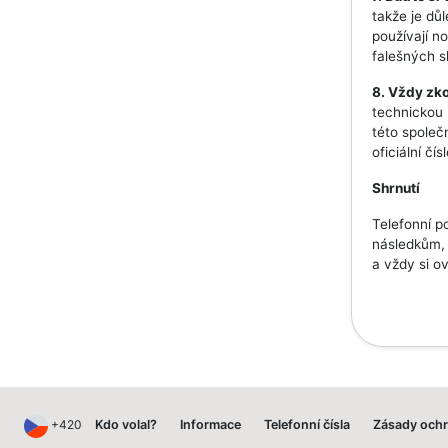
takže je dů
používají no
falešných s
8. Vždy zko
technickou 
této společ
oficiální čís
Shrnutí
Telefonní p
následkům, 
a vždy si o
+420
Kdo volal?
Informace
Telefonní čísla
Zásady ochr