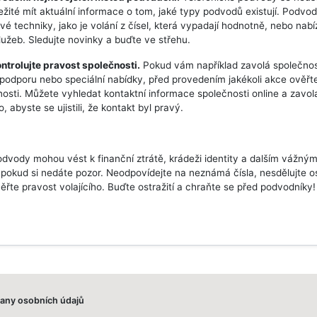
ležité mít aktuální informace o tom, jaké typy podvodů existují. Podvod
vé techniky, jako je volání z čísel, která vypadají hodnotně, nebo nabí
lužeb. Sledujte novinky a buďte ve střehu.
ntrolujte pravost společnosti.
Pokud vám například zavolá společnost
podporu nebo speciální nabídky, před provedením jakékoli akce ověřt
nosti. Můžete vyhledat kontaktní informace společnosti online a zavol
lo, abyste se ujistili, že kontakt byl pravý.
odvody mohou vést k finanční ztrátě, krádeži identity a dalším vážný
pokud si nedáte pozor. Neodpovídejte na neznámá čísla, nesdělujte o
věřte pravost volajícího. Buďte ostražití a chraňte se před podvodníky!
any osobních údajů