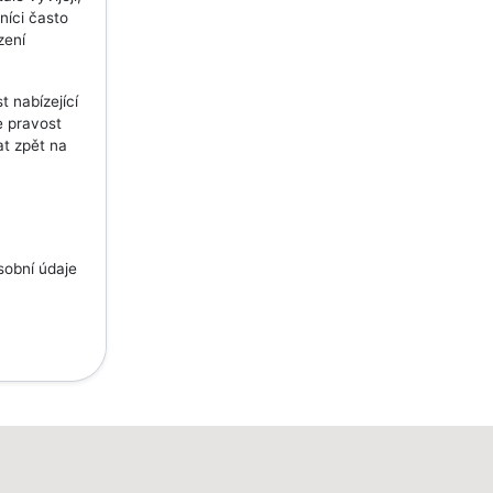
níci často
zení
 nabízející
e pravost
at zpět na
m
sobní údaje