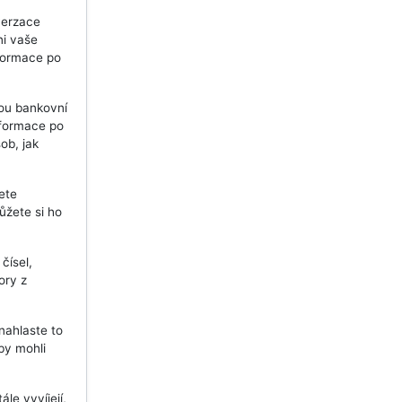
verzace
ni vaše
nformace po
sou bankovní
informace po
ob, jak
ete
ůžete si ho
čísel,
ory z
nahlaste to
by mohli
le vyvíjejí,