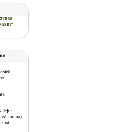
637535
753671
kům
dníků.
ebo
íte
vídejte
o vás nemají
zkusí