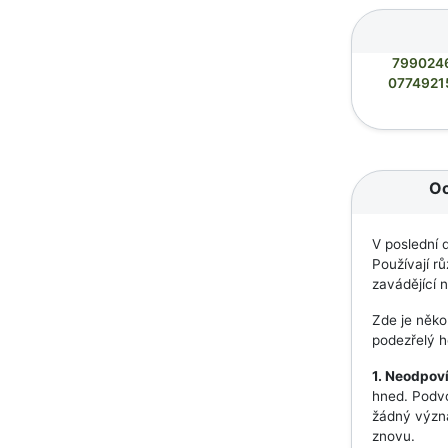
799024
0774921
Oc
V poslední 
Používají rů
zavádějící 
Zde je někol
podezřelý h
1. Neodpoví
hned. Podvo
žádný význa
znovu.