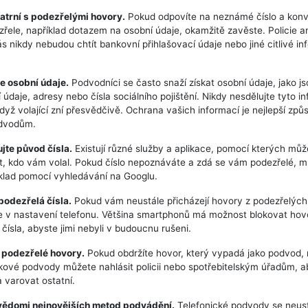
atrní s podezřelými hovory.
Pokud odpovíte na neznámé číslo a kon
řele, například dotazem na osobní údaje, okamžitě zavěste. Policie a
s nikdy nebudou chtít bankovní přihlašovací údaje nebo jiné citlivé i
te osobní údaje.
Podvodníci se často snaží získat osobní údaje, jako j
 údaje, adresy nebo čísla sociálního pojištění. Nikdy nesdělujte tyto 
když volající zní přesvědčivě. Ochrana vašich informací je nejlepší způs
odvodům.
ujte původ čísla.
Existují různé služby a aplikace, pomocí kterých můž
t, kdo vám volal. Pokud číslo nepoznáváte a zdá se vám podezřelé, m
íklad pomocí vyhledávání na Googlu.
 podezřelá čísla.
Pokud vám neustále přicházejí hovory z podezřelých 
je v nastavení telefonu. Většina smartphonů má možnost blokovat hov
čísla, abyste jimi nebyli v budoucnu rušeni.
 podezřelé hovory.
Pokud obdržíte hovor, který vypadá jako podvod, 
ové podvody můžete nahlásit policii nebo spotřebitelským úřadům, a
 varovat ostatní.
 vědomi nejnovějších metod podvádění.
Telefonické podvody se neustá