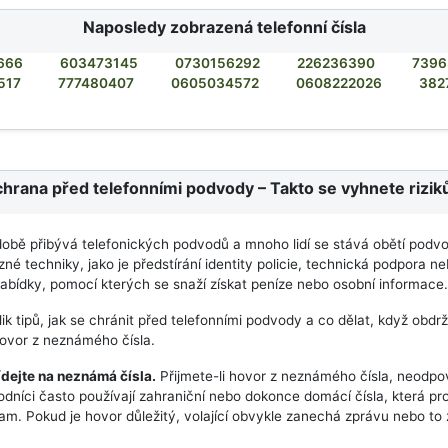
Naposledy zobrazená telefonní čísla
666
603473145
0730156292
226236390
739
517
777480407
0605034572
0608222026
382
hrana před telefonními podvody – Takto se vyhnete rizi
době přibývá telefonických podvodů a mnoho lidí se stává obětí podvo
zné techniky, jako je předstírání identity policie, technická podpora n
nabídky, pomocí kterých se snaží získat peníze nebo osobní informace.
ik tipů, jak se chránit před telefonními podvody a co dělat, když obdrž
ovor z neznámého čísla.
dejte na neznámá čísla.
Přijmete-li hovor z neznámého čísla, neodpo
dníci často používají zahraniční nebo dokonce domácí čísla, která pr
m. Pokud je hovor důležitý, volající obvykle zanechá zprávu nebo to 