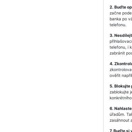
2. Buďte op
začne podez
banka po vá
telefonu.
3. Nesdílej
přihlašovací
telefonu, i 
zabránit p
4. Zkontrol
zkontrolova
ověřit např
5. Blokujte
zablokujte 
konkrétního 
6. Nahlaste
úřadům. Tak
zasáhnout a
7. Buďte si