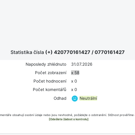
Statistika čísla
(+) 420770161427
/
0770161427
Naposledy zhlédnuto
31.07.2026
Počet zobrazení
x 58
Počet hodnocení
x 0
Počet komentářů
x 0
Neutrální
Odhad
mentáře obsahují osobní údaje nebo jsou nevhodné, požádejte o odstranění. Stížnost prověříme 
[Odešlete žádost o kontrolu]